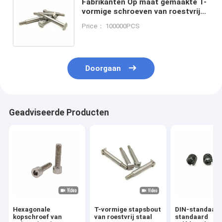
Fabrikanten Op maat gemaakte T-
vormige schroeven van roestvrij
staal T-vormige bouten met
Price： 100000PCS
gebogen oppervlak
Doorgaan
Geadviseerde Producten
Hexagonale
T-vormige stapsbout
DIN-standaard
kopschroef van
van roestvrij staal
standaard