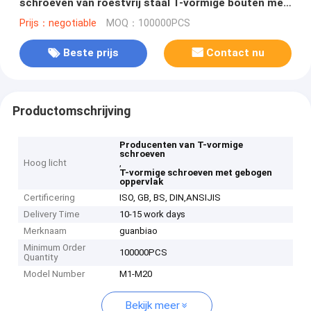
schroeven van roestvrij staal T-vormige bouten met
gebogen oppervlak
Prijs：negotiable
MOQ：100000PCS
Beste prijs
Contact nu
Productomschrijving
Producenten van T-vormige
schroeven
Hoog licht
,
T-vormige schroeven met gebogen
oppervlak
Certificering
ISO, GB, BS, DIN,ANSIJIS
Delivery Time
10-15 work days
Merknaam
guanbiao
Minimum Order
100000PCS
Quantity
Model Number
M1-M20
Bekijk meer