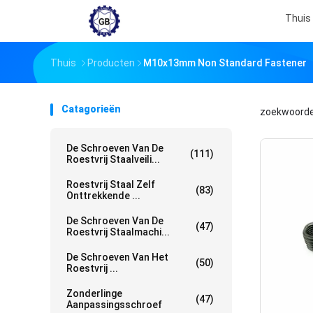
Thuis
Thuis
Producten
M10x13mm Non Standard Fastener
Catagorieën
zoekwoord
De Schroeven Van De
(111)
Roestvrij Staalveili...
Roestvrij Staal Zelf
(83)
Onttrekkende ...
De Schroeven Van De
(47)
Roestvrij Staalmachi...
De Schroeven Van Het
(50)
Roestvrij ...
Zonderlinge
(47)
Aanpassingsschroef