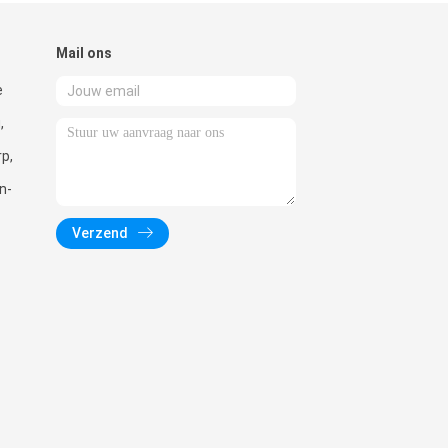
Mail ons
e
,
p,
n-
Verzend