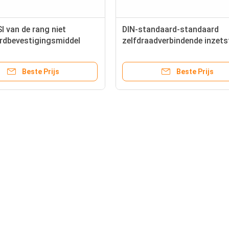
I van de rang niet
DIN-standaard-standaard
rdbevestigingsmiddel
zelfdraadverbindende inzet
te Koker M10x13mm
rd Self-Tapping Ingepaste
Beste Prijs
Beste Prijs
oegsels