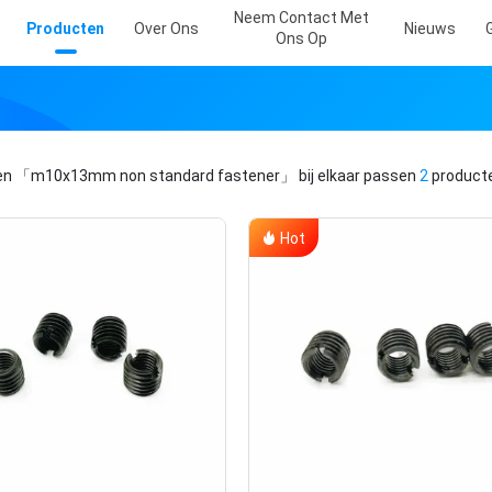
Neem Contact Met
Producten
Over Ons
Nieuws
Ons Op
en
「m10x13mm non standard fastener」
bij elkaar passen
2
product
Hot