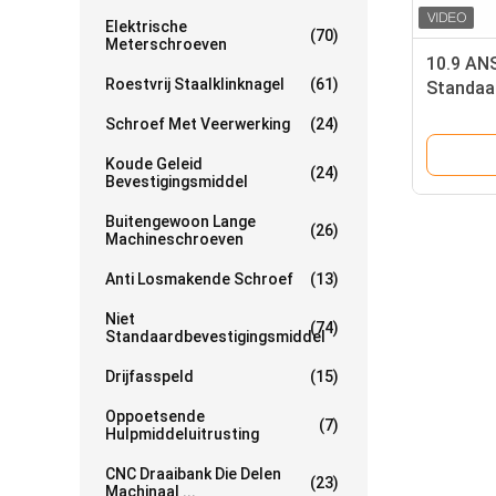
Elektrische
(70)
Meterschroeven
10.9 ANS
Roestvrij Staalklinknagel
(61)
Standaa
Ingepas
Schroef Met Veerwerking
(24)
Standaa
Tussenv
Koude Geleid
(24)
Bevestigingsmiddel
Buitengewoon Lange
(26)
Machineschroeven
Anti Losmakende Schroef
(13)
Niet
(74)
Standaardbevestigingsmiddel
Drijfasspeld
(15)
Oppoetsende
(7)
Hulpmiddeluitrusting
CNC Draaibank Die Delen
(23)
Machinaal ...