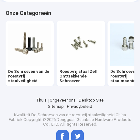
Onze Categorieën
De Schroeven van de
Roestvrij staal Zelf
De Schroeven 
roestvrij
Onttrekkende
roestvrij
staalveiligheid
Schroeven
staalmachine
Thuis
Ongeveer ons
Desktop Site
Sitemap
Privacybeleid
Kwaliteit
De Schroeven van de roestvrij staalveiligheid
China
Fabriek.Copyright © 2026 Dongguan Guanbiao Hardware Products
Co., LTD. All Rights Reserved.