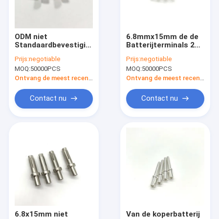
Fabriekstocht
Kwaliteitscontrole
ODM niet
6.8mmx15mm de de
Standaardbevestigingsmiddel,
Batterijterminals 24g
Neem contact met ons op
C1022-Autobatterij
van de Koperauto
Prijs:
negotiable
Prijs:
negotiable
Eind6.8x15
kiezen Gewichtsansi
MOQ:
50000PCS
MOQ:
50000PCS
uit
Nieuws
Ontvang de meest recente Prijs
Ontvang de meest recente Prijs
Gevallen
Contact nu
Contact nu
Offerte Aanvragen
De Schroeven van de roestvrij staalveiligheid
Roestvrij staal Zelf Onttrekkende Schroeven
De Schroeven van de roestvrij staalmachine
6.8x15mm niet
Van de koperbatterij