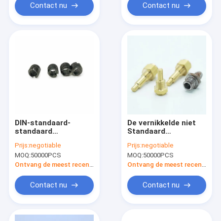
Contact nu
Contact nu
DIN-standaard-
De vernikkelde niet
standaard
Standaard
zelfdraadverbindende
Gezamenlijke
Prijs:
negotiable
Prijs:
negotiable
inzetstukken
Schakelaar
MOQ:
50000PCS
MOQ:
50000PCS
M17x11.1mm van de
Bevestigingsmiddelpijp
Ontvang de meest recente Prijs
Ontvang de meest recente Prijs
Contact nu
Contact nu