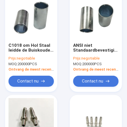
C1018 om Hol Staal
ANSI niet
leidde de Buiskoude
Standaardbevestigingsm
12x26mm
Materiële 0.05mm
Prijs:
negotiable
Prijs:
negotiable
Grootte12g Gewicht
Verdraagzame Holle
MOQ:
200000PCS
MOQ:
200000PCS
Schacht
Ontvang de meest recente Prijs
Ontvang de meest recente Prijs
Contact nu
Contact nu
Thuis
Producten
Over ons