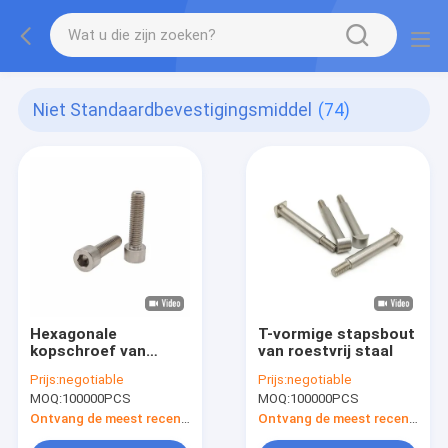
Niet Standaardbevestigingsmiddel
(74)
Hexagonale
T-vormige stapsbout
kopschroef van
van roestvrij staal
zuiver titanium
Prijs:
negotiable
Prijs:
negotiable
MOQ:
100000PCS
MOQ:
100000PCS
Ontvang de meest recente Prijs
Ontvang de meest recente Prijs