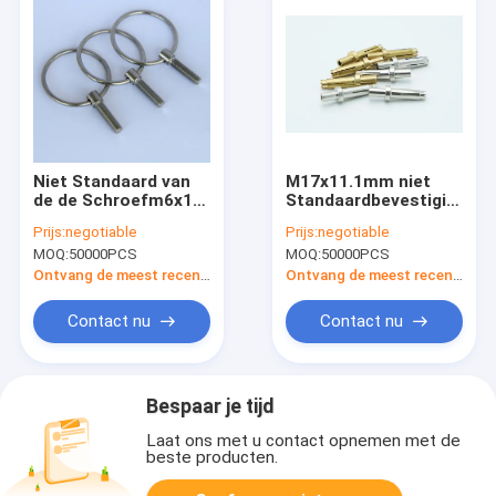
Niet Standaard van
M17x11.1mm niet
de de Schroefm6x16
Standaardbevestigingsmi
Grootte van het
Geleidende
Prijs:
negotiable
Prijs:
negotiable
Roestvrij staaloog
Eindc1008 voor
MOQ:
50000PCS
MOQ:
50000PCS
Koud het
Golfkar
Smeedstukc1022
Ontvang de meest recente Prijs
Ontvang de meest recente Prijs
Materiaal
Contact nu
Contact nu
Bespaar je tijd
Laat ons met u contact opnemen met de
beste producten.