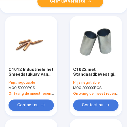
Geef uw vereiste
C1012 Industriële het
C1022 niet
Smeedstukuav van
Standaardbevestigingsmi
Metaalbevestigingsmiddelen
Vernikkelde Holle
Prijs:
negotiable
Prijs:
negotiable
Koude Controle
Lineaire Schacht
MOQ:
50000PCS
MOQ:
200000PCS
Eindm17x11.1mm
14x26mm Grootte
Ontvang de meest recente Prijs
Ontvang de meest recente Prijs
Contact nu
Contact nu