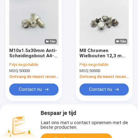
M10x1.5x30mm Anti-
M8 Chromen
Scheidingsbout A4-
Wielbouten 12,3 mm
70 Roestvrij Staal
Lengte 13 mm
Prijs:
negotiable
Prijs:
negotiable
Binnenzeskant
Zeskantkop Roestvrij
MOQ:
50000
MOQ:
50000
Staal
Ontvang de meest recente Prijs
Ontvang de meest recente Prijs
Contact nu
Contact nu
Bespaar je tijd
Laat ons met u contact opnemen met de
beste producten.