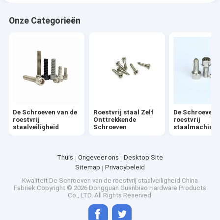
Onze Categorieën
De Schroeven van de
Roestvrij staal Zelf
De Schroeven 
roestvrij
Onttrekkende
roestvrij
staalveiligheid
Schroeven
staalmachine
Thuis
Ongeveer ons
Desktop Site
Sitemap
Privacybeleid
Kwaliteit
De Schroeven van de roestvrij staalveiligheid
China
Fabriek.Copyright © 2026 Dongguan Guanbiao Hardware Products
Co., LTD. All Rights Reserved.