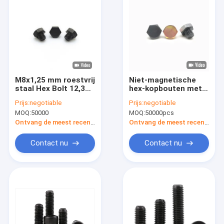
M8x1,25 mm roestvrij
Niet-magnetische
staal Hex Bolt 12,3
hex-kopbouten met
mm Zwart
draad A4 -70 M8X10
Prijs:
negotiable
Prijs:
negotiable
Elektrochrom
MOQ:
50000
MOQ:
50000pcs
Ontvang de meest recente Prijs
Ontvang de meest recente Prijs
Contact nu
Contact nu
Thuis
Producten
Over ons