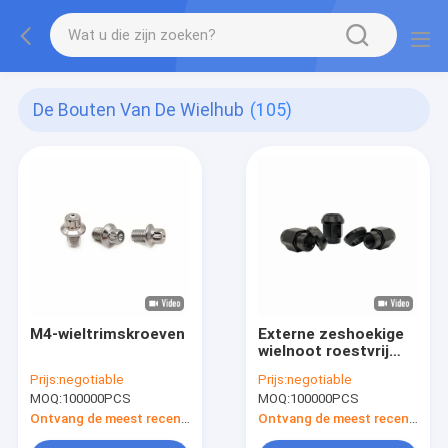
De Bouten Van De Wielhub
(105)
M4-wieltrimskroeven
Externe zeshoekige
wielnoot roestvrij
staal knoopnoot M20
Prijs:
negotiable
Prijs:
negotiable
MOQ:
100000PCS
MOQ:
100000PCS
Ontvang de meest recente Prijs
Ontvang de meest recente Prijs