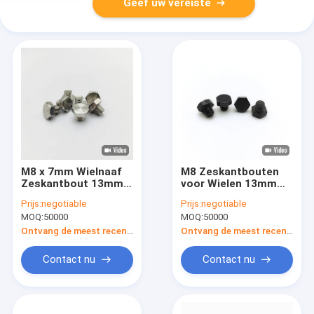
Geef uw vereiste
M8 x 7mm Wielnaaf
M8 Zeskantbouten
Zeskantbout 13mm
voor Wielen 13mm
Kop 304 Roestvrij
Zwart Roestvrij Staal
Prijs:
negotiable
Prijs:
negotiable
Staal
Pak van 1000
MOQ:
50000
MOQ:
50000
Ontvang de meest recente Prijs
Ontvang de meest recente Prijs
Contact nu
Contact nu