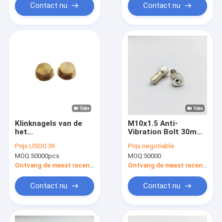
Contact nu
Contact nu
Klinknagels van de
M10x1.5 Anti-
het
Vibration Bolt 30mm
Aluminiumversiering
316 roestvrij staal
Prijs:
USD0.39
Prijs:
negotiable
van het
hex-aandrijving
MOQ:
50000pcs
MOQ:
50000
wielaluminium de
Decoratieve Bout
Ontvang de meest recente Prijs
Ontvang de meest recente Prijs
Geanodiseerde
Contact nu
Contact nu