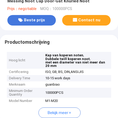
Messing Noot Cap Door-Gat Knurled Noot
Prijs：negotiable
MOQ：100000PCS
Beste prijs
Contact nu
Productomschrijving
,
Kap van koperen noten
,
Dubbele twill koperen noot
Hoog licht
met een diameter van niet meer dan
20 mm
Certificering
ISO, GB, BS, DIN,ANSIJIS
Delivery Time
10-15 work days
Merknaam
guanbiao
Minimum Order
100000PCS
Quantity
Model Number
M1-M20
Bekijk meer