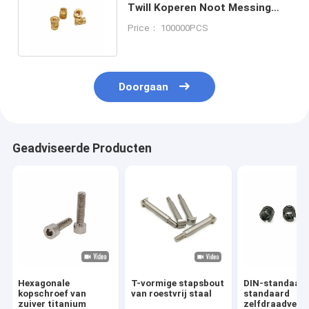
Twill Koperen Noot Messing
Noot Cap Door-Gat Knurled
Price： 100000PCS
Noot
Doorgaan
Geadviseerde Producten
Hexagonale
T-vormige stapsbout
DIN-standaard
kopschroef van
van roestvrij staal
standaard
zuiver titanium
zelfdraadverb