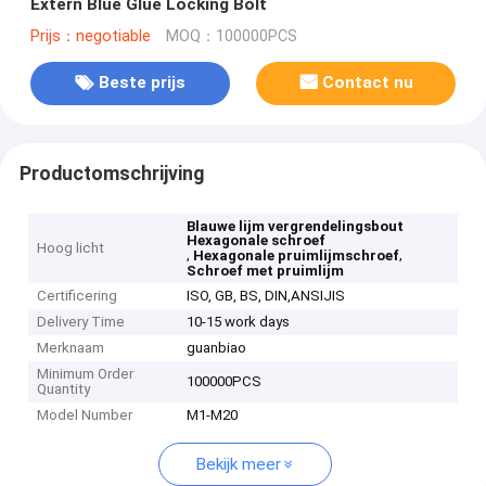
Extern Blue Glue Locking Bolt
Prijs：negotiable
MOQ：100000PCS
Beste prijs
Contact nu
Productomschrijving
Blauwe lijm vergrendelingsbout
Hexagonale schroef
Hoog licht
,
,
Hexagonale pruimlijmschroef
Schroef met pruimlijm
Certificering
ISO, GB, BS, DIN,ANSIJIS
Delivery Time
10-15 work days
Merknaam
guanbiao
Minimum Order
100000PCS
Quantity
Model Number
M1-M20
Bekijk meer