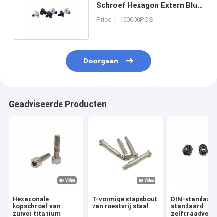
Schroef Hexagon Extern Blue
Glue Locking Bolt
Price： 100000PCS
Doorgaan
Geadviseerde Producten
Hexagonale
T-vormige stapsbout
DIN-standaard
kopschroef van
van roestvrij staal
standaard
zuiver titanium
zelfdraadverb