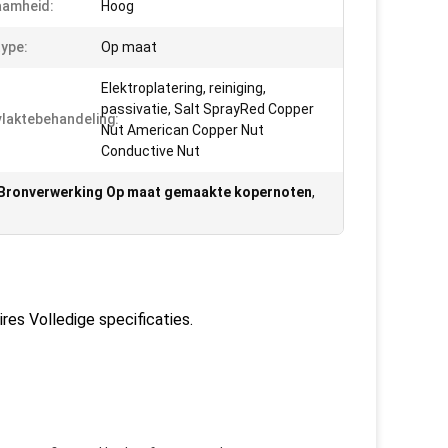
aamheid:
Hoog
ype:
Op maat
Elektroplatering, reiniging,
passivatie, Salt SprayRed Copper
laktebehandeling:
Nut American Copper Nut
Conductive Nut
Bronverwerking Op maat gemaakte kopernoten
,
es Volledige specificaties.