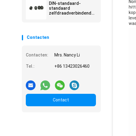
Non
DIN-standaard-
hit
standaard
kop
zelfdraadverbindende
inzetstukken
lev
waa
Contacten
Contacten:
Mrs. Nancy Li
Tel.:
+86 13423026460
Contact