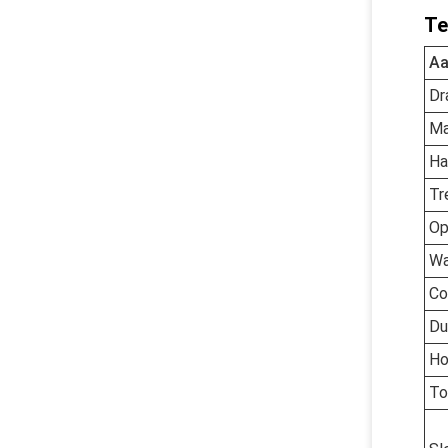
Te
Aa
Dr
Ma
Ha
Tr
Op
Wa
Co
Du
Ho
To