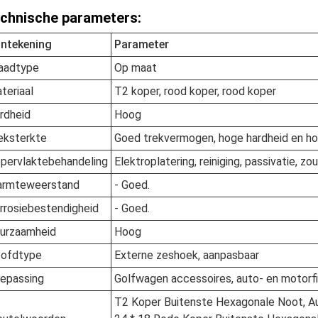
chnische parameters:
ntekening
Parameter
aadtype
Op maat
teriaal
T2 koper, rood koper, rood koper
rdheid
Hoog
eksterkte
Goed trekvermogen, hoge hardheid en ho
pervlaktebehandeling
Elektroplatering, reiniging, passivatie, zo
rmteweerstand
- Goed.
rrosiebestendigheid
- Goed.
urzaamheid
Hoog
ofdtype
Externe zeshoek, aanpasbaar
epassing
Golfwagen accessoires, auto- en motorf
T2 Koper Buitenste Hexagonale Noot, Au