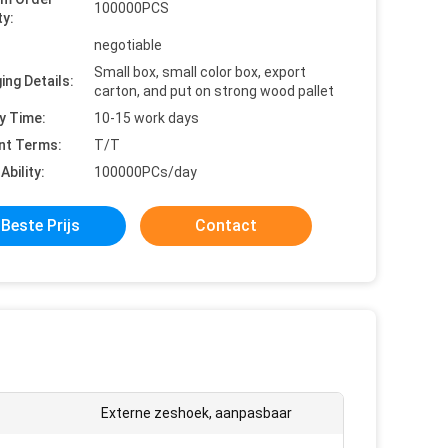
100000PCS
ty:
negotiable
Small box, small color box, export
ing Details:
carton, and put on strong wood pallet
y Time:
10-15 work days
nt Terms:
T/T
Ability:
100000PCs/day
Beste Prijs
Contact
Externe zeshoek, aanpasbaar