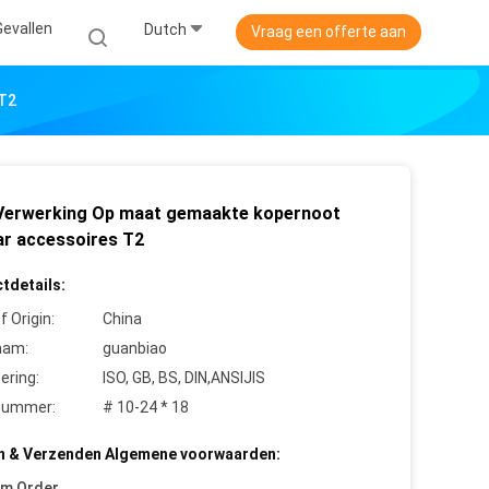
Gevallen
Dutch
Vraag een offerte aan
 T2
Verwerking Op maat gemaakte kopernoot
ar accessoires T2
tdetails:
f Origin:
China
aam:
guanbiao
cering:
ISO, GB, BS, DIN,ANSIJIS
nummer:
# 10-24 * 18
n & Verzenden Algemene voorwaarden:
um Order