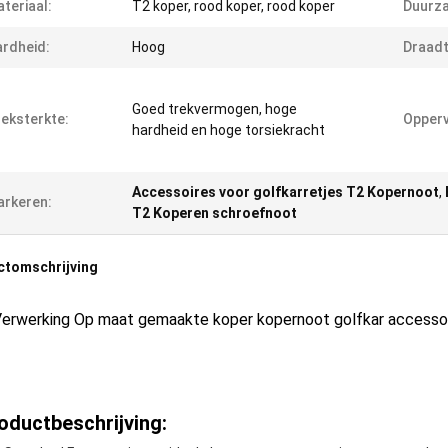
teriaal:
T2 koper, rood koper, rood koper
Duurz
rdheid:
Hoog
Draadt
Goed trekvermogen, hoge
eksterkte:
Opperv
hardheid en hoge torsiekracht
Accessoires voor golfkarretjes T2 Kopernoot
,
rkeren:
T2 Koperen schroefnoot
ctomschrijving
Verwerking Op maat gemaakte koper kopernoot golfkar accessoir
oductbeschrijving: