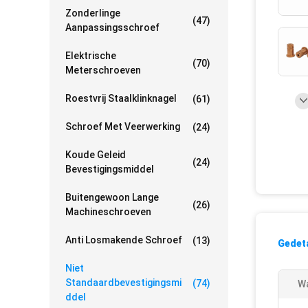
Zonderlinge
(47)
Aanpassingsschroef
Elektrische
(70)
Meterschroeven
Roestvrij Staalklinknagel
(61)
Schroef Met Veerwerking
(24)
Koude Geleid
(24)
Bevestigingsmiddel
Buitengewoon Lange
(26)
Machineschroeven
Anti Losmakende Schroef
(13)
Gedeta
Niet
Standaardbevestigingsmi
(74)
W
Ddel