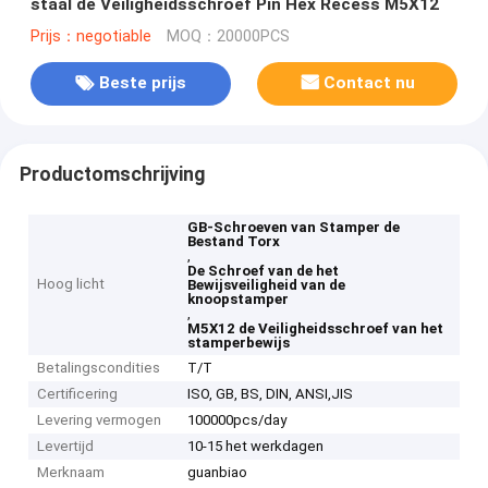
staal de Veiligheidsschroef Pin Hex Recess M5X12
Prijs：negotiable
MOQ：20000PCS
Beste prijs
Contact nu
Productomschrijving
GB-Schroeven van Stamper de
Bestand Torx
,
De Schroef van de het
Hoog licht
Bewijsveiligheid van de
knoopstamper
,
M5X12 de Veiligheidsschroef van het
stamperbewijs
Betalingscondities
T/T
Certificering
ISO, GB, BS, DIN, ANSI,JIS
Levering vermogen
100000pcs/day
Levertijd
10-15 het werkdagen
Merknaam
guanbiao