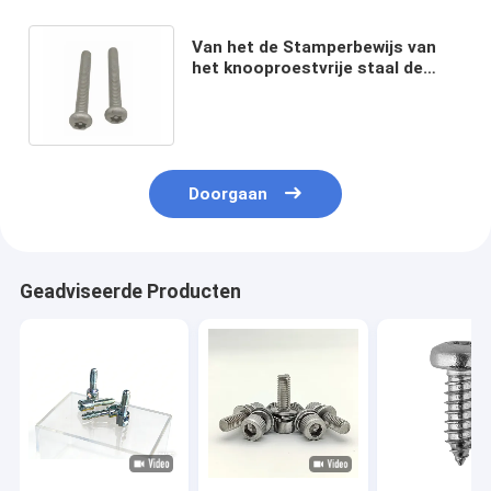
Van het de Stamperbewijs van
het knooproestvrije staal de
Veiligheidsschroef Pin Hex
Recess M5X12
Doorgaan
Geadviseerde Producten