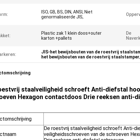
ISO, GB, BS, DIN, ANSI, Niet
orm:
Opperv
genormaliseerde JIS,
Plastic zak 1 klein doos+outer
De
kket:
karton +pallets
Naverk
JIS-het bewijsbouten van de roestvrij staalsta
rkeren:
het bewijsbouten van de roestvrij staalstamper
ctomschrijving
oestvrij staalveiligheid schroeft Anti-diefstal h
oeven Hexagon contactdoos Drie reeksen anti-di
ctomschrijving
De roestvrij staalveiligheid schroeft Anti-d
uctnaam
veiligheidsschroeven van de schroeven He