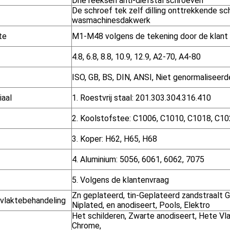
Drie reeksen anti-diefstal schroeven
De schroef tek zelf dilling onttrekkende sc
wasmachinesdakwerk
te
M1-M48 volgens de tekening door de klant 
4.8, 6.8, 8.8, 10.9, 12.9, A2-70, A4-80
ISO, GB, BS, DIN, ANSI, Niet genormaliseerd
iaal
1. Roestvrij staal: 201.303.304.316.410
2. Koolstofstee: C1006, C1010, C1018, C1
3. Koper: H62, H65, H68
4. Aluminium: 5056, 6061, 6062, 7075
5. Volgens de klantenvraag
Zn geplateerd, tin-Geplateerd zandstraalt 
vlaktebehandeling
Niplated, en anodiseert, Pools, Elektro
Het schilderen, Zwarte anodiseert, Hete Vl
Chrome,