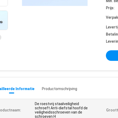
Min. be
Prijs:
Verpak
Leverti
Betali
Leveri
illeerde Informatie
Productomschrijving
De roestvrij staalveiligheid
schroeft Anti-diefstal hoofd de
roductnaam:
Groott
veiligheidsschroeven van de
schroeven H