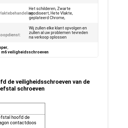
Het schilderen, Zwarte
laktebehandeling:
anodiseert, Hete Vlakte,
geplateerd Chrome,
Wij zullen elke klant opvolgen en
zullen al uw problemen tevreden
oopdienst:
na verkoop oplossen
mper
,
,
m6 veiligheidsschroeven
oofd de veiligheidsschroeven van de
efstal schroeven
iefstal hoofd de
xagon contactdoos