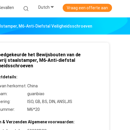
Dutch
Gevallen
Vraag een offerte aan
lstamper, M6-Anti-Diefstal Veiligheidsschroeven
oedgekeurde het Bewijsbouten van de
rij staalstamper, M6-Anti-diefstal
gheidsschroeven
tdetails:
 van herkomst:
China
aam:
guanbiao
cering:
ISO, GB, BS, DIN, ANSI,JIS
nummer:
M6*20
n & Verzenden Algemene voorwaarden: