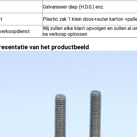
Galvaniseer diep (H.D.G.) enz.
t
Plastic zak 1 klein doos+outer karton +pall
Wij zullen elke klant opvolgen en zullen al
verkoopdienst
na verkoop oplossen
resentatie van het productbeeld