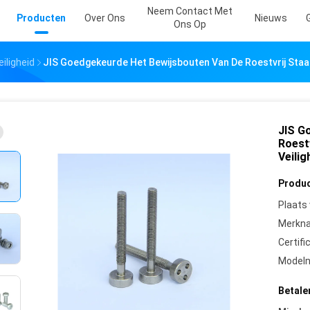
Neem Contact Met
Producten
Over Ons
Nieuws
Ons Op
iligheid
JIS Goedgekeurde Het Bewijsbouten Van De Roestvrij Staa
JIS G
Roestv
Veili
Produc
Plaats
Merkn
Certifi
Model
Betale