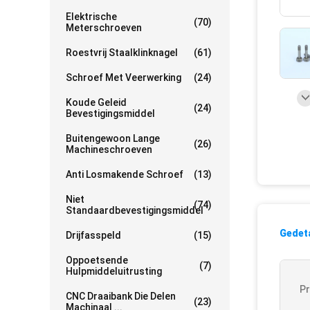
Elektrische
(70)
Meterschroeven
Roestvrij Staalklinknagel
(61)
Schroef Met Veerwerking
(24)
Koude Geleid
(24)
Bevestigingsmiddel
Buitengewoon Lange
(26)
Machineschroeven
Anti Losmakende Schroef
(13)
Niet
(74)
Standaardbevestigingsmiddel
Gedeta
Drijfasspeld
(15)
Oppoetsende
(7)
Hulpmiddeluitrusting
P
CNC Draaibank Die Delen
(23)
Machinaal ...