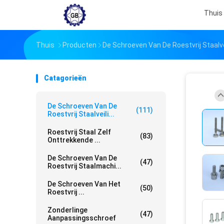
Thuis
Thuis
Producten
De Schroeven Van De Roestvrij Staalve
Catagorieën
De Schroeven Van De
(111)
Roestvrij Staalveili...
Roestvrij Staal Zelf
(83)
Onttrekkende ...
De Schroeven Van De
(47)
Roestvrij Staalmachi...
De Schroeven Van Het
(50)
Roestvrij ...
Zonderlinge
(47)
Aanpassingsschroef