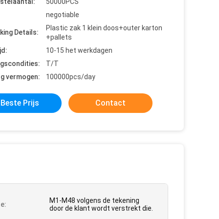
stelaantal:
50000PCS
negotiable
Plastic zak 1 klein doos+outer karton
king Details:
+pallets
jd:
10-15 het werkdagen
ngscondities:
T/T
ng vermogen:
100000pcs/day
Beste Prijs
Contact
M1-M48 volgens de tekening
e:
door de klant wordt verstrekt die.