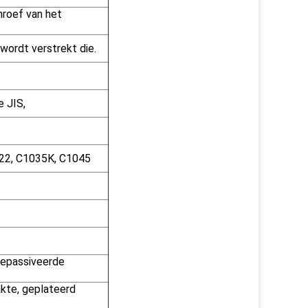
hroef van het
wordt verstrekt die.
e JIS,
022, C1035K, C1045
Gepassiveerde
akte, geplateerd