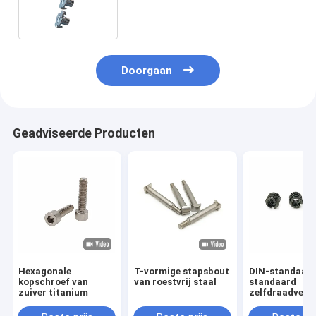
Klauwijzer Geplateerd T Noten
Blauw Zink
Doorgaan
Geadviseerde Producten
Hexagonale
T-vormige stapsbout
DIN-standaard
kopschroef van
van roestvrij staal
standaard
zuiver titanium
zelfdraadverb
inzetstukken