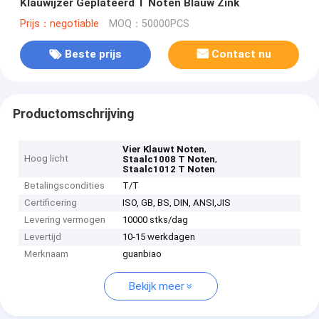
Klauwijzer Geplateerd T Noten Blauw Zink
Prijs：negotiable
MOQ：50000PCS
Beste prijs
Contact nu
Productomschrijving
,
Vier Klauwt Noten
Hoog licht
,
Staalc1008 T Noten
Staalc1012 T Noten
Betalingscondities
T/T
Certificering
ISO, GB, BS, DIN, ANSI,JIS
Levering vermogen
10000 stks/dag
Levertijd
10-15 werkdagen
Merknaam
guanbiao
Bekijk meer