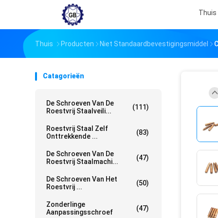
Thuis
Thuis
Producten
Niet Standaardbevestigingsmiddel
C
Catagorieën
De Schroeven Van De
(111)
Roestvrij Staalveili...
Roestvrij Staal Zelf
(83)
Onttrekkende ...
De Schroeven Van De
(47)
Roestvrij Staalmachi...
De Schroeven Van Het
(50)
Roestvrij ...
Zonderlinge
(47)
Aanpassingsschroef