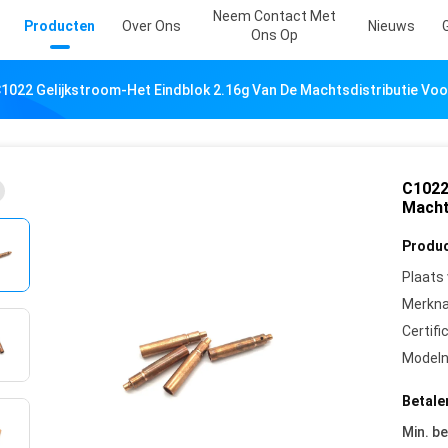
Neem Contact Met
Producten
Over Ons
Nieuws
Ons Op
1022 Gelijkstroom-Het Eindblok 2.16g Van De Machtsdistributie Voo
C1022
Macht
Produc
Plaats
Merkn
Certifi
Model
Betale
Min. be