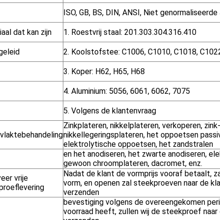
ISO, GB, BS, DIN, ANSI, Niet genormaliseerde 
aal dat kan zijn
1. Roestvrij staal: 201.303.304.316.410
geleid
2. Koolstofstee: C1006, C1010, C1018, C102
3. Koper: H62, H65, H68
4. Aluminium: 5056, 6061, 6062, 7075
5. Volgens de klantenvraag
Zinkplateren, nikkelplateren, verkoperen, zink
vlaktebehandeling
nikkellegeringsplateren, het oppoetsen passiv
elektrolytische oppoetsen, het zandstralen
en het anodiseren, het zwarte anodiseren, ele
gewoon chroomplateren, dacromet, enz.
Nadat de klant de vormprijs vooraf betaalt, za
er vrije
vorm, en openen zal steekproeven naar de kl
proeflevering
verzenden
bevestiging volgens de overeengekomen perio
voorraad heeft, zullen wij de steekproef naar