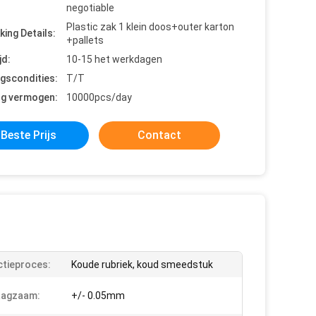
negotiable
Plastic zak 1 klein doos+outer karton
king Details:
+pallets
jd:
10-15 het werkdagen
ngscondities:
T/T
ng vermogen:
10000pcs/day
Beste Prijs
Contact
tieproces:
Koude rubriek, koud smeedstuk
aagzaam:
+/- 0.05mm