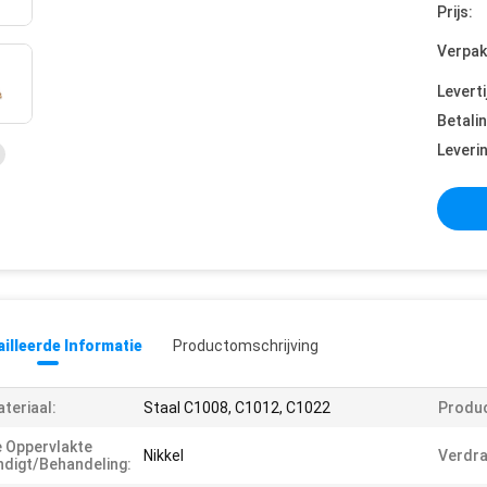
Prijs:
Verpak
Leverti
Betali
Leveri
illeerde Informatie
Productomschrijving
teriaal:
Staal C1008, C1012, C1022
Produc
 Oppervlakte
Nikkel
Verdr
ndigt/behandeling: