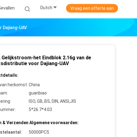
Dutch
Gevallen
Vraag een offerte aan
r Dajiang-UAV
 Gelijkstroom-het Eindblok 2.16g van de
sdistributie voor Dajiang-UAV
tdetails:
 van herkomst:
China
aam:
guanbiao
cering:
ISO, GB, BS, DIN, ANSI,JIS
nummer:
5*26.7*4.03
n & Verzenden Algemene voorwaarden:
stelaantal:
50000PCS