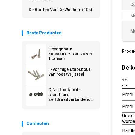
Do
De Bouten Van De Wielhub
(105)
Ki
Ma
Beste Producten
Hexagonale
Produ
kopschroef van zuiver
titanium
De k
T-vormige stapsbout
van roestvrij staal
<>
<>
DIN-standaard-
Produ
standaard
zelfdraadverbindende
inzetstukken
Prod
Groot
worde
Contacten
Hardh