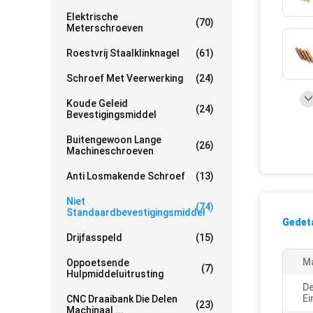
Elektrische
(70)
Meterschroeven
Roestvrij Staalklinknagel
(61)
Schroef Met Veerwerking
(24)
Koude Geleid
(24)
Bevestigingsmiddel
Buitengewoon Lange
(26)
Machineschroeven
Anti Losmakende Schroef
(13)
Niet
(74)
Standaardbevestigingsmiddel
Gedeta
Drijfasspeld
(15)
Ma
Oppoetsende
(7)
Hulpmiddeluitrusting
De
Ei
CNC Draaibank Die Delen
(23)
Machinaal ...