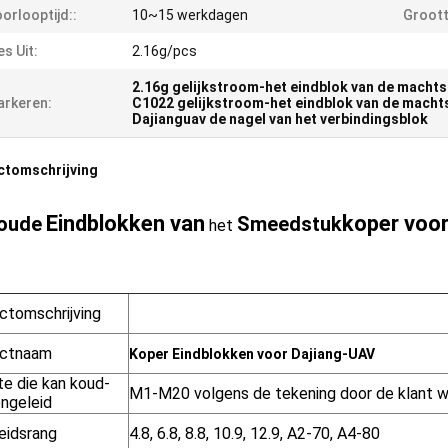
orlooptijd::
10~15 werkdagen
Groott
es Uit:
2.16g/pcs
2.16g gelijkstroom-het eindblok van de machts
rkeren:
C1022 gelijkstroom-het eindblok van de machts
Dajianguav de nagel van het verbindingsblok
ctomschrijving
Eind
blokken van
koper voo
oude
Smeedstuk
het
ctomschrijving
uctnaam
Koper Eindblokken voor Dajiang-UAV
te die kan koud-
M1-M20 volgens de tekening door de klant wo
ngeleid
eidsrang
4.8, 6.8, 8.8, 10.9, 12.9, A2-70, A4-80