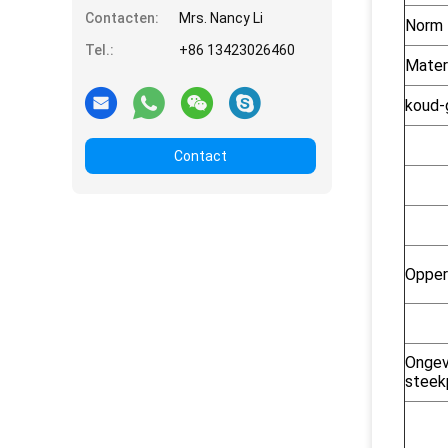
Contacten:
Mrs. Nancy Li
Norm
Tel.:
+86 13423026460
Materi
koud-
Contact
Opper
Ongeve
steek