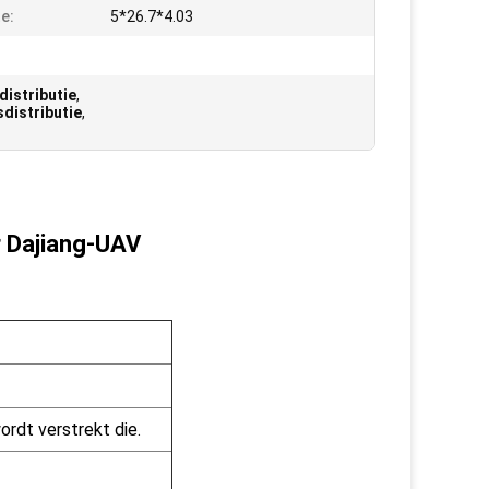
e:
5*26.7*4.03
distributie
,
distributie
,
r Dajiang-UAV
rdt verstrekt die.