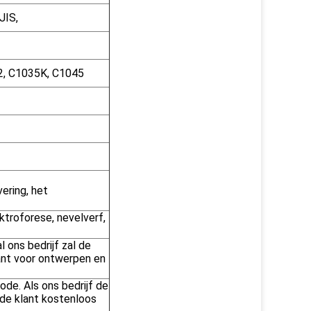
JIS,
2, C1035K, C1045
-
ering, het
ktroforese, nevelverf,
l ons bedrijf zal de
ant voor ontwerpen en
de. Als ons bedrijf de
 de klant kostenloos