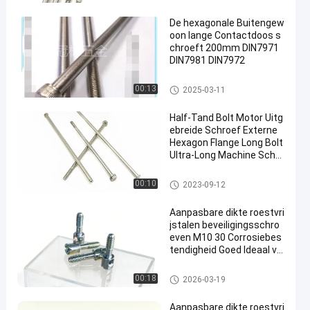
schroeven
De hexagonale Buitengew
oon lange Contactdoos s
chroeft 200mm DIN7971
DIN7981 DIN7972
Buitengewoon lange Machine
00:13
2025-03-11
schroeven
Half-Tand Bolt Motor Uitg
ebreide Schroef Externe
Hexagon Flange Long Bolt
Ultra-Long Machine Schro
ef
Buitengewoon lange Machine
00:10
2023-09-12
schroeven
Aanpasbare dikte roestvri
jstalen beveiligingsschro
even M10 30 Corrosiebes
tendigheid Goed Ideaal vo
or industriële toepassing
en
De Schroeven van de roestvrij
00:18
2026-03-19
staalveiligheid
Aanpasbare dikte roestvri