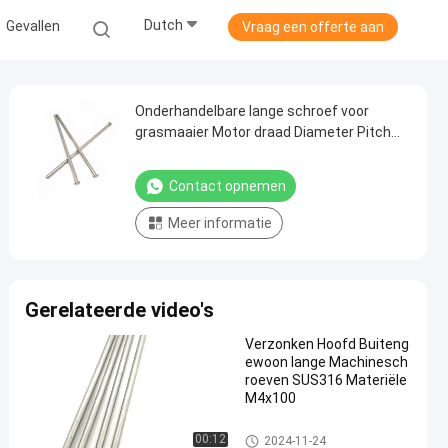
Dutch
Gevallen
Vraag een offerte aan
Onderhandelbare lange schroef voor
grasmaaier Motor draad Diameter Pitch
Flat Head Machine Schroef lange machine
schroeven
Contact opnemen
Meer informatie
Gerelateerde video's
Verzonken Hoofd Buiteng
ewoon lange Machinesch
roeven SUS316 Materiële
M4x100
Buitengewoon lange Machine
00:12
2024-11-24