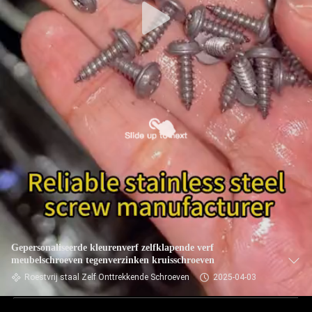
Gepersonaliseerde kleurenverf zelfklapende verf
meubelschroeven tegenverzinken kruisschroeven
Roestvrij staal Zelf Onttrekkende Schroeven
2025-04-03