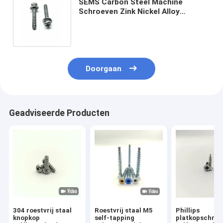
SEMS Carbon Steel Machine
Schroeven Zink Nickel Alloy
Roestvrij staal Originele kleur
M4X16
Doorgaan
Geadviseerde Producten
304 roestvrij staal
Roestvrij staal M5
Phillips
knopkop
self-tapping
platkopschroe