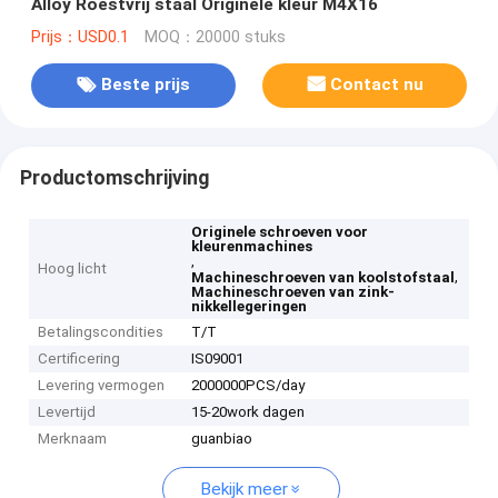
Alloy Roestvrij staal Originele kleur M4X16
Prijs：USD0.1
MOQ：20000 stuks
Beste prijs
Contact nu
Productomschrijving
Originele schroeven voor
kleurenmachines
,
Hoog licht
,
Machineschroeven van koolstofstaal
Machineschroeven van zink-
nikkellegeringen
Betalingscondities
T/T
Certificering
IS09001
Levering vermogen
2000000PCS/day
Levertijd
15-20work dagen
Merknaam
guanbiao
Bekijk meer