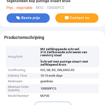
tegenzinken kop puntige staart kruis
Prijs：negotiable
MOQ：100000PCS
Beste prijs
Contact nu
Productomschrijving
,
M2 zelfkloppende schroef
316 Zelfborende schroeven van
roestvrij staal
Hoog licht
,
Schroef met puntige staart met
zelfklapend kruis
Certificering
ISO, GB, BS, DIN,ANSIJIS
Delivery Time
10-15 work days
Merknaam
guanbiao
Minimum Order
100000PCS
Quantity
Model Number
M2*20