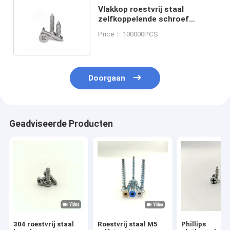
Vlakkop roestvrij staal
zelfkoppelende schroef
tegenzinken kop puntige
Price： 100000PCS
staart kruis
Doorgaan
Geadviseerde Producten
304 roestvrij staal
Roestvrij staal M5
Phillips