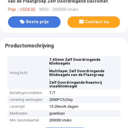
van de Plaatgroep Zelf Doordringend Dacromet
Prijs：USD0.05
MOQ：200000 stuks:
Beste prijs
Contact nu
Productomschrijving
7.45mm Zelf Doordringende
Klinknagels
,
Multilayer Zelf Doordringende
Hoog licht
Klinknagels van de Plaatgroep
,
Zelf Doordringende Roestvrij
staalklinknagel
Betalingscondities
T/T
Levering vermogen
2000PCS/Day
Levertijd
15-20work dagen
Merknaam
guanbiao
Min. bestelaantal
200000 stuks: